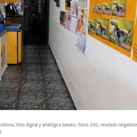
rcelona, foto digital y analógica barato, fotos DNI, revelado negativo
️