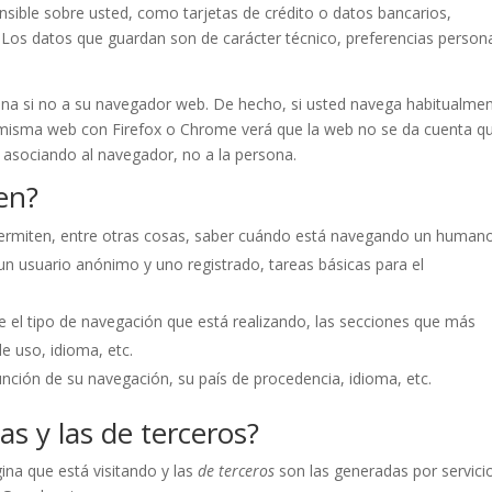
sible sobre usted, como tarjetas de crédito o datos bancarios,
. Los datos que guardan son de carácter técnico, preferencias person
ona si no a su navegador web. De hecho, si usted navega habitualme
a misma web con Firefox o Chrome verá que la web no se da cuenta q
 asociando al navegador, no a la persona.
en?
permiten, entre otras cosas, saber cuándo está navegando un human
n usuario anónimo y uno registrado, tareas básicas para el
e el tipo de navegación que está realizando, las secciones que más
de uso, idioma, etc.
unción de su navegación, su país de procedencia, idioma, etc.
as y las de terceros?
ina que está visitando y las
de terceros
son las generadas por servici