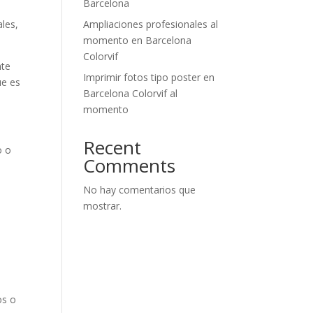
Barcelona
ales,
Ampliaciones profesionales al
momento en Barcelona
Colorvif
nte
Imprimir fotos tipo poster en
ue es
Barcelona Colorvif al
momento
Recent
o o
Comments
No hay comentarios que
mostrar.
os o