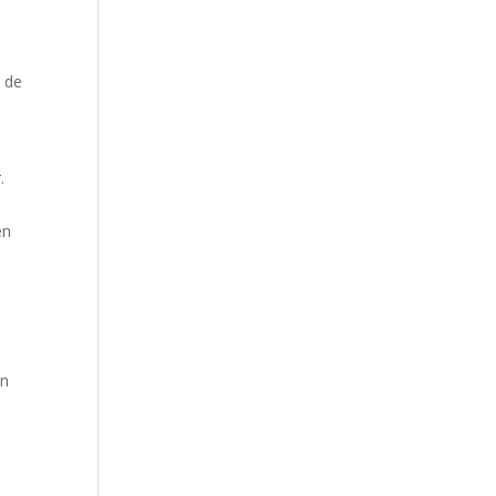
n de
.
en
en