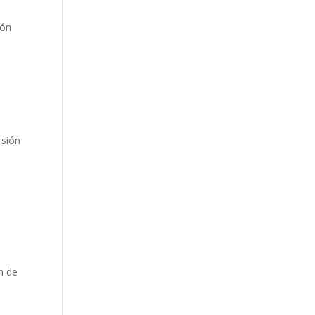
ión
rsión
n de