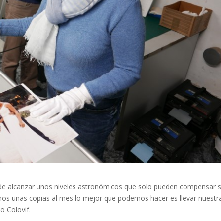
uede alcanzar unos niveles astronómicos que solo pueden compensar s
os unas copias al mes lo mejor que podemos hacer es llevar nuestr
o Colovif.